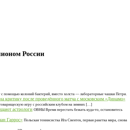
пионом России
 с помощью колоний бактерий, вместо холста — лабораторные чашки Петри.
на критику после проведённого матча с московским «Динамо»
товарищескую игру с российским клубом на зимних […]
ещают астрологи
ОВНЫ Время перестать бежать куда-то, остановитесь
лан Гаррос»
Польская теннисистка Ига Свентек, первая ракетка мира, снова