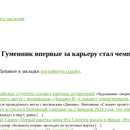
ого наследия
Гуменник впервые за карьеру стал чем
 Добавьте в закладки
постоянную ссылку
.
сийские студенты создают картины из бактерий
«Художники» творят
В «Словане» отреагировали 
сле проведённого матча с московским «Динамо». Напомним, «Слован» провёл 
Любовный гороскоп на 2 февраля 2024 года: что об
 жаждут и ищут, давно […]
Первая ракетка мира Ига Свентек вышла в финал «Ро
 турнир «Большого шлема» проходит на грунтовых кортах […]