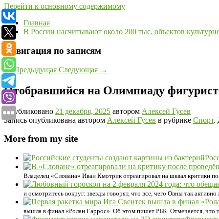
Перейти к основному содержимому
Главная
В России насчитывают около 200 тыс. объектов культурн
Навигация по записям
←
Предыдущая
Следующая
→
Отобравшийся на Олимпиаду фигурист 
Опубликовано
21 декабря, 2025
автором
Алексей Гусев
Запись опубликована автором
Алексей Гусев
в рубрике
Спорт
.
More from my site
Рос
Владелец «Слована» Иван Кмотрик отреагировал на шквал критики по
и осмотритесь вокруг: звезды говорят, что все, чего Овны так активно
вышла в финал «Ролан Гаррос». Об этом пишет РБК. Отмечается, что