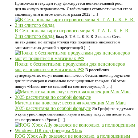
Приволжья в текущем году фиксируется незначительный рост
цен на жилую недвижимость. Стабилизация стоимости жилья стала
закономерным итогом ценового ралли 2022 […]
В Сеть попала карта игрового мира S. T. A. L. K. E. R.
2 из слитого билда
Билд S. T. A. L. K. E. R. 2 попал в Сеть
не так давно, но авторы утечки уже поделились множеством
занимательных деталей о предстоящей […]
Полки с бесплатными продуктами для пенсионеров
могут появиться в магазинах РФ
В российских
супермаркетах могут появиться полки с бесплатными продуктами
для пенсионеров и социально незащищенных граждан. Об этом
пишут «Известия» со ссылкой на соответствующий […]
Математика повсюду: весенняя коллекция Max Mara
2025 рассчитана по особой формуле
Ян Гриффитс задумался
о культурной маргинализации науки в пользу искусства после того,
как погрузился в «Уроки […]
ROG Xbox Ally оказался не консолью, а полноценным