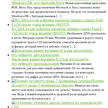
Windows‑ПК под брендом Xbox
Новая портативная приставка
ROG Xbox Ally, представленная Microsoft и Asus, оказалась вовсе
не консолью, как предполагалось поначалу. На деле это полноценный
Windows‑ПК с брендированным […]
В США кусок асфальта насквозь прошил пикап Ford F-
150 после удара молнии (ФОТО)
Необычное ДТП произошло
в штате Флорида утром 10 мая. Молния, ударившая в дорогу перед
едущим по трассе I-10 автомобилем, отколола крупный кусок
асфальта, который влетел в лобовое стекло […]
Насколько важен витамин D и как восполнить
его дефицит, рассказала врач
Витамин D, по мнению
экспертов, для россиян самый дефицитный. От его нехватки
страдает больше половины населения страны, а в некоторых
регионах эта цифра достигает 80%. Насколько этот […]
Почему
не цветут розы: 7 возможных причин
Ваши розы плохо
цветут или вовсе отказываются это делать? Значит, что-то пошло не
так. Ведь у всякой нормальной и здоровой розы каждый побег
заканчивается бутоном или […]