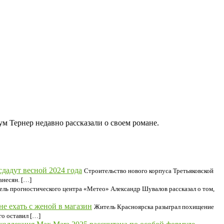
м Тернер недавно рассказали о своем романе.
сдадут весной 2024 года
Строительство нового корпуса Третьяковской
анесян. […]
ель прогностического центра «Метео» Александр Шувалов рассказал о том,
е ехать с женой в магазин
Житель Красноярска разыграл похищение
го оставил […]