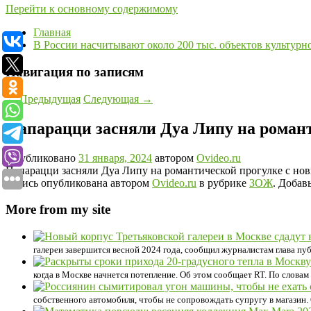
Перейти к основному содержимому
Главная
В России насчитывают около 200 тыс. объектов культурн
Навигация по записям
←
Предыдущая
Следующая
→
Папарацци засняли Дуа Липу на роман
Опубликовано
31 января, 2024
автором
Ovideo.ru
Папарацци засняли Дуа Липу на романтической прогулке с нов
Запись опубликована автором
Ovideo.ru
в рубрике
ЗОЖ
. Добав
More from my site
галереи завершится весной 2024 года, сообщил журналистам глава пу
когда в Москве начнется потепление. Об этом сообщает RT. По словам
собственного автомобиля, чтобы не сопровождать супругу в магазин. 