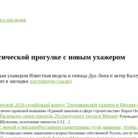
ого наследия
тической прогулке с новым ухажером
ым ухажером Известная модель и певица Дуа Липа и актер Каллу
ьте в закладки
постоянную ссылку
.
Новый корпус Третьяковской галереи в Москве 
блично-правовой компании «Единый заказчик в сфере строительства» Карен Ог
Раскрыты сроки прихода 20-градусного тепла в Москву
Руководит
 Шувалова, потепление начнется 2-3 […]
Россиянин сымитировал угон машины, чтобы н
Он повредил замок зажигания и вскрыл багажник собственной Toyota, после че