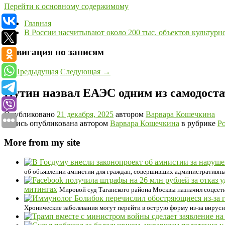
Перейти к основному содержимому
Главная
В России насчитывают около 200 тыс. объектов культурн
Навигация по записям
←
Предыдущая
Следующая
→
Путин назвал ЕАЭС одним из самодост
Опубликовано
21 декабря, 2025
автором
Варвара Кошечкина
Запись опубликована автором
Варвара Кошечкина
в рубрике
Р
More from my site
об объявлении амнистии для граждан, совершивших административн
митингах
Мировой суд Таганского района Москвы назначил соцсети
Хронические заболевания могут перейти в острую форму из-за вирусн