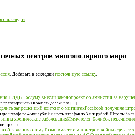
ого наследия
аточных центров многополярного мира
оссия
. Добавьте в закладки
постоянную ссылку
.
В Госдуму внесли законопроект об амнистии за наруш
ые правонарушения в области дорожного […]
Facebook получила штра
 два штрафа по 4 млн рублей и шесть штрафов по 3 млн рублей. Штрафы были 
Иммунолог Болибок перечислил 
ого гриппа.
Трамп вместе с министром войны сделает з