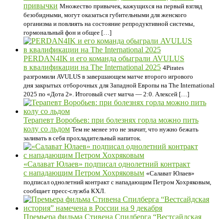
привычки
Множество привычек, кажущихся на первый взгляд
безобидными, могут оказаться губительными для женского
организма и повлиять на состояние репродуктивной системы,
гормональный фон и общее […]
PERDAN4IK и его команда обыграли AVULUS
в квалификации на The International 2025
4Pirates
разгромили AVULUS в завершающем матче второго игрового
дня закрытых отборочных для Западной Европы на The International
2025 по «Дота 2». Итоговый счет матча — 2:0. Алексей […]
Терапевт Воробьев: при болезнях горла можно пить
колу со льдом
Тем не менее это не значит, что нужно бежать
заливать в себя прохладительный напиток.
«Салават Юлаев» подписал однолетний контракт
с нападающим Петром Хохряковым
«Салават Юлаев»
подписал однолетний контракт с нападающим Петром Хохряковым,
сообщает пресс-служба КХЛ.
Премьера фильма Стивена Спилберга “‎Вестсайдская