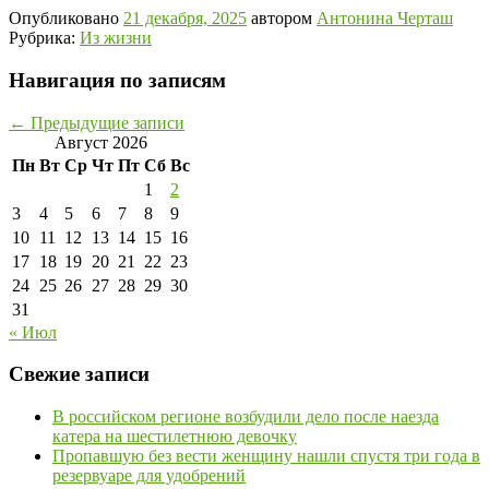
Опубликовано
21 декабря, 2025
автором
Антонина Черташ
Рубрика:
Из жизни
Навигация по записям
←
Предыдущие записи
Август 2026
Пн
Вт
Ср
Чт
Пт
Сб
Вс
1
2
3
4
5
6
7
8
9
10
11
12
13
14
15
16
17
18
19
20
21
22
23
24
25
26
27
28
29
30
31
« Июл
Свежие записи
В российском регионе возбудили дело после наезда
катера на шестилетнюю девочку
Пропавшую без вести женщину нашли спустя три года в
резервуаре для удобрений