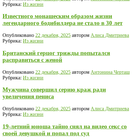
Рубрика:
Из жизни
Известного монашеским образом жизни
легендарного бодибилдера не стало в 30 лет
Опубликовано
22 декабря, 2025
автором
Алиса Дмитриева
Рубрика:
Из жизни
Британский герцог трижды попытался
расправиться с женой
Опубликовано
22 декабря, 2025
автором
Антонина Черташ
Рубрика:
Из жизни
Мужчина совершил серию краж ради
увеличения пениса
Опубликовано
22 декабря, 2025
автором
Алиса Дмитриева
Рубрика:
Из жизни
19-летний юноша тайно снял на видео секс со
своей девушкой и попал под суд