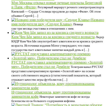
Мэр Москвы открыл новые речные причалы Береговой
и Парк «Фили»
Регулярный маршрут речного электротранспорта
Киевский — Сердце Столицы продлили до парка «Фили». Об этом
объявил Сергей […]
Названо
имя победителя шоу «Сердце Клавы»
Певица
уже три месяца счастлива в отношениях с ним.
Ким Чен Ын запил из-за кризиса среднего возраста
Лидер
КНДР Ким Чен Ын злоупотребляет алкоголем из-за кризиса среднего
возраста. Источники издания Mirror утверждают, что глава
государства пьет алкогольные напитки каждый день и […]
РУСТАТ представил альтернативную премию «Золотой
мяч». Победителем стал не Дембеле
Телеграм-канал РУСТАТ
представил альтернативную премию «Золотой мяч» на основе
своего собственного индекса (статистический показатель, который
отражает качество игры футболистов […]
Нутрициолог объяснила, кому противопоказаны
заменители кофе
Некоторые заменители кофе не всегда
безопасны из-за большого содержания кофеина.