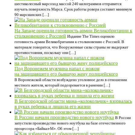
шестиколесный марсоход массой 240 килограммов отправится
изучать поверхность Марса. Срок работы ровера составит минимум
90 марсианских […]
На Западе оценили готовность армии Великобритании к
столкновению с Россией
Издание The Times оценило
готовность армии Великобритании к столкновению с Россией. В
материале говорится, что Вооруженные силы страны не выдержат
противостояния, поскольку они […]
Под Воронежем мужчина напал с ножом
на защищавшего его бывшую жену полицейского
В Воронежской области возбуждено уголовное дело в отношении
местного жителя, который подозревается в ранении […]
В Белгородской области мина-«колокольчик» взорвалась
в руках ребенка и лишила его жизни
В России начали производство нового ноутбука
В России
запустили производство нового ноутбука на базе отечественного
процессора «Байкал-М». Об этом […]