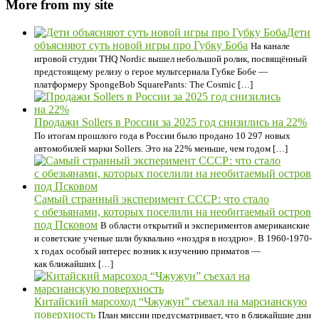
More from my site
Дети
объясняют суть новой игры про Губку Боба
На канале
игровой студии THQ Nordic вышел небольшой ролик, посвящённый
предстоящему релизу о герое мультсериала Губке Бобе —
платформеру SpongeBob SquarePants: The Cosmic […]
Продажи Sollers в России за 2025 год снизились на 22%
По итогам прошлого года в России было продано 10 297 новых
автомобилей марки Sollers. Это на 22% меньше, чем годом […]
Самый странный эксперимент СССР: что стало
с обезьянами, которых поселили на необитаемый остров
под Псковом
В области открытий и экспериментов американские
и советские ученые шли буквально «ноздря в ноздрю». В 1960-1970-
х годах особый интерес возник к изучению приматов —
как ближайших […]
Китайский марсоход “Чжужун” съехал на марсианскую
поверхность
План миссии предусматривает, что в ближайшие дни