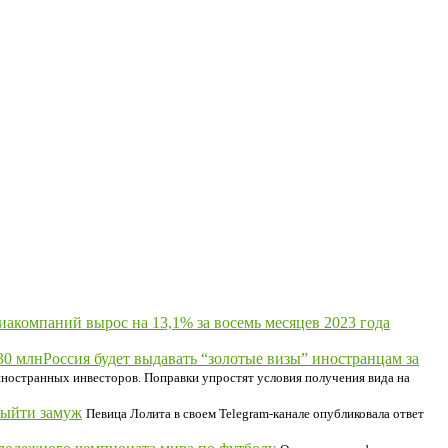
акомпаний вырос на 13,1% за восемь месяцев 2023 года
Россия будет выдавать “золотые визы” иностранцам за
 иностранных инвесторов. Поправки упростят условия получения вида на
выйти замуж
Певица Лолита в своем Telegram-канале опубликовала ответ