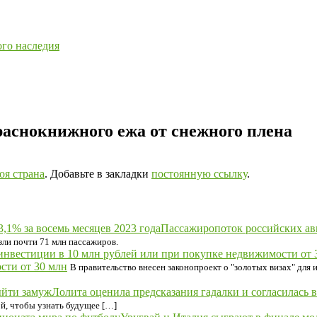
ого наследия
раснокнижного ежа от снежного плена
оя страна
. Добавьте в закладки
постоянную ссылку
.
Пассажиропоток российских ави
зли почти 71 млн пассажиров.
сти от 30 млн
В правительство внесен законопроект о "золотых визах" для
Лолита оценила предсказания гадалки и согласилась 
ой, чтобы узнать будущее […]