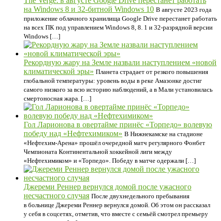
The Verge: в августе Google Drive перестанет работать
на Windows 8 и 32-битной Windows 10
В августе 2023 года
приложение облачного хранилища Google Drive перестанет работать
на всех ПК под управлением Windows 8, 8. 1 и 32-разрядной версии
Windows […]
Рекордную жару на Земле назвали наступлением «новой
климатической эры»
Планета страдает от резкого повышения
глобальной температуры: уровень воды в реке Амазонке достиг
самого низкого за всю историю наблюдений, а в Мали установилась
смертоносная жара. […]
Гол Ларионова в овертайме принёс «Торпедо» волевую
победу над «Нефтехимиком»
В Нижнекамске на стадионе
«Нефтехим-Арена» прошёл очередной матч регулярного Фонбет
Чемпионата Континентальной хоккейной лиги между
«Нефтехимиком» и «Торпедо». Победу в матче одержали […]
Джереми Реннер вернулся домой после ужасного
несчастного случая
После двухнедельного пребывания
в больнице Джереми Реннер вернулся домой. Об этом он рассказал
у себя в соцсетях, отметив, что вместе с семьёй смотрел премьеру