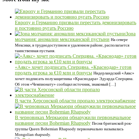
Европу и Германию призвали перестать демонизировать
и постоянно ругать Россию
Зона
молчания: аномалии мексиканской пустыни
На севере
Мексики, в труднодоступном и удаленном районе, располагается
таинственная пустыня.
«Аякс» хочет подписать Сперцяна. «Краснодар» готов
продать игрока за €10 млн и бонусы
Нидерландский «Аякс»
хочет подписать полузащитника «Краснодара» Эдуарда Сперцяна.
Об этом «Чемпионату» сообщил источник, знакомый […]
В части Херсонской области пропало электроснабжение
В черновиках Меркьюри обнаружили первоначальное
название песни Bohemian Rhapsody
Песня британской рок-
группы Queen Bohemian Rhapsody первоначально называлась
Mongolian rhapsody.