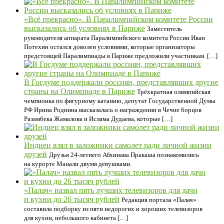
«Всё прекрасно». В Паралимпийском комитете России
высказались об условиях в Париже
Заместитель
руководителя аппарата Паралимпийского комитета России Иван
Потехин остался доволен условиями, которые организаторы
предстоящей Паралимпиады в Париже предложили участникам. […]
В Госдуме поддержали россиян, представлявших другие
страны на Олимпиаде в Париже
Трёхкратная олимпийская
чемпионка по фигурному катанию, депутат Государственной Думы
РФ Ирина Роднина высказалась о награждении в Чечне борцов
Разамбека Жамалова и Ислама Дудаева, которые […]
Индиец взял в заложники самолет ради личной жизни
друзей
Друзья 24-летнего Абхинава Пракаша познакомились
на курорте Манали двумя девушками.
«Палач» назвал пять лучших телевизоров для дачи
и кухни до 26 тысяч рублей
Редакция портала «Палач»
составила подборку из пяти недорогих и хороших телевизоров
для кухни, небольшого кабинета […]