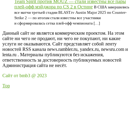
Team Spirit против MOUZ — стали известны все пары
плей-офф мэйджора по CS 2 в Остине
В США завершились
все матчи третьей стадии BLAST.tv Austin Major 2025 по Counter-
Strike 2 — по итогам стали известны все участники
и сформировалась сетка плей-офф чемпионата […]
Данный сайт не является коммерческим проектом. На этом
сайте ни чего не продают, ни чего не покупают, ни какие
услуги не оказываются. Сайт представляет собой ленту
новостей RSS канала news.rambler.ru, yandex.ru, newsru.com и
lenta.ru . Материалы публикуются без искажения,
ответственность за достоверность публикуемых новостей
Администрация сайта не несёт.
Сайт от bmb3 @ 2023
Top