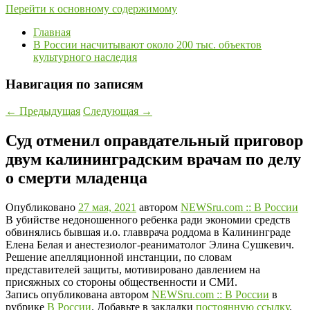
Перейти к основному содержимому
Главная
В России насчитывают около 200 тыс. объектов
культурного наследия
Навигация по записям
←
Предыдущая
Следующая
→
Суд отменил оправдательный приговор
двум калининградским врачам по делу
о смерти младенца
Опубликовано
27 мая, 2021
автором
NEWSru.com :: В России
В убийстве недоношенного ребенка ради экономии средств
обвинялись бывшая и.о. главврача роддома в Калининграде
Елена Белая и анестезиолог-реаниматолог Элина Сушкевич.
Решение апелляционной инстанции, по словам
представителей защиты, мотивировано давлением на
присяжных со стороны общественности и СМИ.
Запись опубликована автором
NEWSru.com :: В России
в
рубрике
В России
. Добавьте в закладки
постоянную ссылку
.