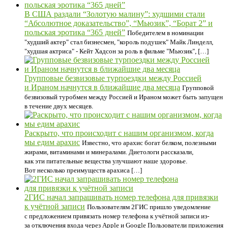
В США раздали “Золотую малину”: худшими стали
“Абсолютное доказательство”, “Мьюзик”, “Борат 2” и
польская эротика “365 дней”
Победителем в номинации
"худший актер" стал бизнесмен, "король подушек" Майк Линделл,
"худшая актриса" - Кейт Хадсон за роль в фильме "Мьюзик", […]
Групповые безвизовые турпоездки между Россией
и Ираном начнутся в ближайшие два месяца
Групповой
безвизовый туробмен между Россией и Ираном может быть запущен
в течение двух месяцев.
Раскрыто, что происходит с нашим организмом, когда
мы едим арахис
Известно, что арахис богат белком, полезными
жирами, витаминами и минералами. Диетологи рассказали,
как эти питательные вещества улучшают наше здоровье.
Вот несколько преимуществ арахиса […]
2ГИС начал запрашивать номер телефона для привязки
к учётной записи
Пользователям 2ГИС пришло уведомление
с предложением привязать номер телефона к учётной записи из-
за отключения входа через Apple и Google Пользователи приложения