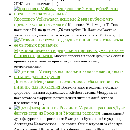
2ГИС начали получать […]
Кроссовер Volkswagen дешевле 2 млн рублей: что
предлагают за эти деньги?
Кроссовер Volkswagen T–Cross
появился в РФ по цене от 1,76 млн рублейНа Дальнем Востоке
запустили продажи нового бюджетного кроссовера Volkswagen […]
Мужчина переехал к девушке и пришел в ужас из-за ее
бытовых привычек
Мартин переехал к своей девушке Дебби и
пришел в ужас из-за ее привычек, показавшихся ему
омерзительными.
Диетолог Мещерякова посоветовала сбалансировать
питание для похудения
Врач-диетолог и эксперт в области
здорового питания сервиса Level Kitchen Татьяна Мещерякова
посоветовала скорректировать режим питания для быстрого
и безопасного […]
Дуэт
фигуристов из России и Украины распался
Танцевальный
дуэт фигуристов — россиянки Екатерины Кузнецовой и украинца
Александра Колосовского — распался. Они выступали за сборную
Азербайджана. Об этом ТАСС сообщил президент Федерации […]