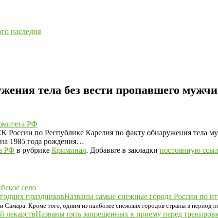
ого наследия
жения тела без вести пропавшего мужч
омитета РФ
СК России по Республике Карелия по факту обнаружения тела му
ина 1985 года рождения…
а РФ
в рубрике
Криминал
. Добавьте в закладки
постоянную ссыл
йское село
Названы самые снежные города России по ит
а и Самара. Кроме того, одним из наиболее снежных городов страны в период 
Названы пять запрещенных к приему перед тренировк