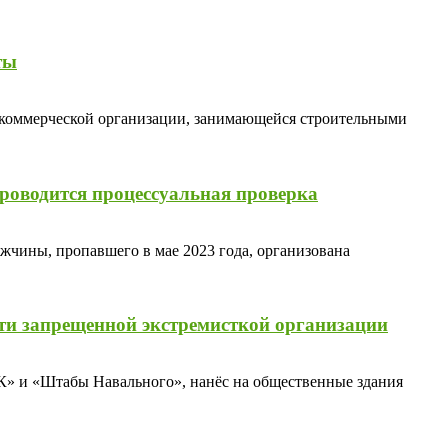
ты
 коммерческой организации, занимающейся строительными
роводится процессуальная проверка
жчины, пропавшего в мае 2023 года, организована
ости запрещенной экстремисткой организации
БК» и «Штабы Навального», нанёс на общественные здания