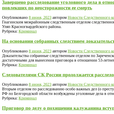
Завершено расследование уголовного дела в отн
повлекших по неосторожности ее смерть
Опубликовано
8 июня, 2023
автором
Новости Следственного к
Гиагинским межрайонным следственным отделом следственного
Уляп Красногвардейского района.
Рубрика:
Криминал
На основании собранных следствием доказательс
Опубликовано
8 июня, 2023
автором
Новости Следственного к
Доказательства собранные следственным отделом по Зареченск
достаточными для вынесения приговора в отношении 53-летнег
Рубрика:
Криминал
Следователями СК России продолжается расслед
Опубликовано
8 июня, 2023
автором
Новости Следственного к
Вторым отделом по расследованию особо важных дел (о престу
РФ по Белгородской области возбуждены уголовные дела в о
Рубрика:
Криминал
Приговор по делу о похищении калужанина вступ