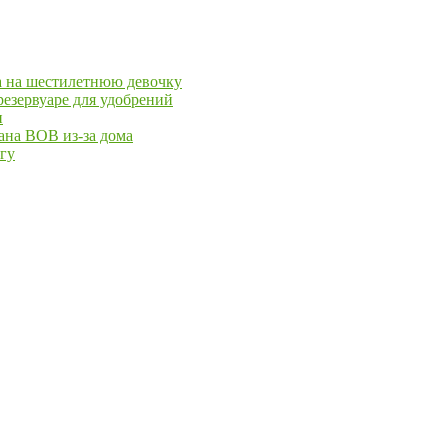
ра на шестилетнюю девочку
езервуаре для удобрений
и
ана ВОВ из-за дома
йгу