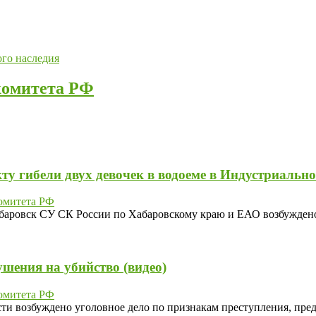
ого наследия
комитета РФ
ту гибели двух девочек в водоеме в Индустриальн
омитета РФ
аровск СУ СК России по Хабаровскому краю и ЕАО возбуждено 
шения на убийство (видео)
омитета РФ
возбуждено уголовное дело по признакам преступления, предусм