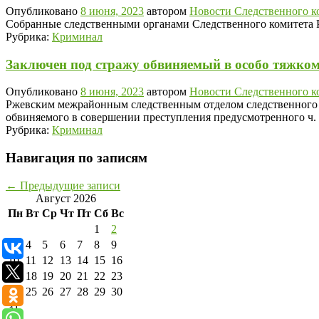
Опубликовано
8 июня, 2023
автором
Новости Следственного к
Собранные следственными органами Следственного комитета Р
Рубрика:
Криминал
Заключен под стражу обвиняемый в особо тяжком
Опубликовано
8 июня, 2023
автором
Новости Следственного к
Ржевским межрайонным следственным отделом следственного у
обвиняемого в совершении преступления предусмотренного ч.
Рубрика:
Криминал
Навигация по записям
←
Предыдущие записи
Август 2026
Пн
Вт
Ср
Чт
Пт
Сб
Вс
1
2
3
4
5
6
7
8
9
10
11
12
13
14
15
16
17
18
19
20
21
22
23
24
25
26
27
28
29
30
31