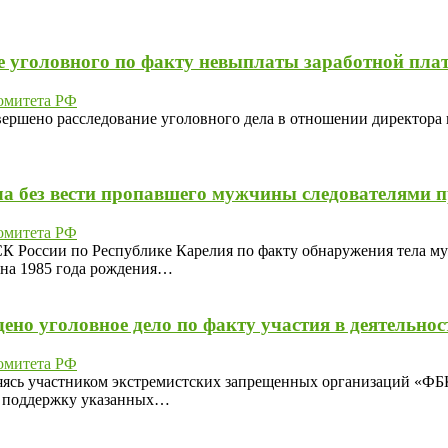
е уголовного по факту невыплаты заработной пла
омитета РФ
ршено расследование уголовного дела в отношении директора
а без вести пропавшего мужчины следователями п
омитета РФ
СК России по Республике Карелия по факту обнаружения тела му
ина 1985 года рождения…
дено уголовное дело по факту участия в деятельн
омитета РФ
вляясь участником экстремистских запрещенных организаций «Ф
 в поддержку указанных…