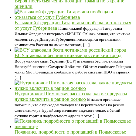
Вероятность смягчения позиции Трампа по Украине
оценили
В лыжной федерации Татарстана пообещали отказаться
от услуг Губерниева
Глава лыжной федерации Татарстана
Ильшат Фардиев в интервью «БИЗНЕС Online» заявил, что критика
комментатора Дмитрия Губерниева, касающаяся организации
чемпионата России по лыжным гонкам, […]
ВСУ атаковали беспилотниками российский город
Вооруженные силы Украины (ВСУ) атаковали беспилотниками
Новокуйбышевск в Самарской области. Об этом сообщает Telegram
-канал Shot. Очевидцы сообщили о работе системы ПВО и взрывах
[…]
Нутрициолог Шиманская рассказала, какие продукты
нужно включить в рацион осенью
В нашем организме
заложено, что с приходом холодов мы переключаемся на режим
сжигания жира. Бурый жир начинает выделять тепло, а белый
активно горит и подбрасывает «дров» в этот […]
Появились подробности о пропавшей в Подмосковье