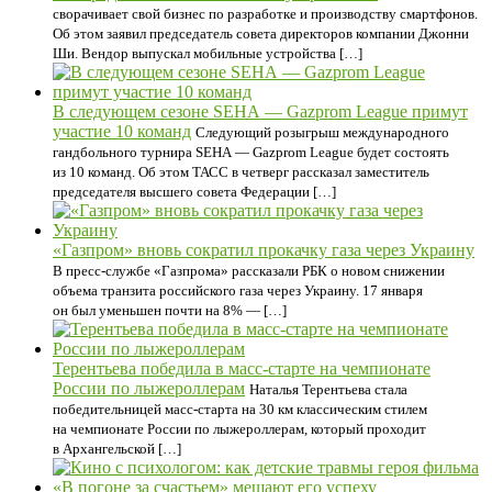
сворачивает свой бизнес по разработке и производству смартфонов.
Об этом заявил председатель совета директоров компании Джонни
Ши. Вендор выпускал мобильные устройства […]
В следующем сезоне SEHA — Gazprom League примут
участие 10 команд
Следующий розыгрыш международного
гандбольного турнира SEHA — Gazprom League будет состоять
из 10 команд. Об этом ТАСС в четверг рассказал заместитель
председателя высшего совета Федерации […]
«Газпром» вновь сократил прокачку газа через Украину
В пресс-службе «Газпрома» рассказали РБК о новом снижении
объема транзита российского газа через Украину. 17 января
он был уменьшен почти на 8% — […]
Терентьева победила в масс‑старте на чемпионате
России по лыжероллерам
Наталья Терентьева стала
победительницей масс‑старта на 30 км классическим стилем
на чемпионате России по лыжероллерам, который проходит
в Архангельской […]