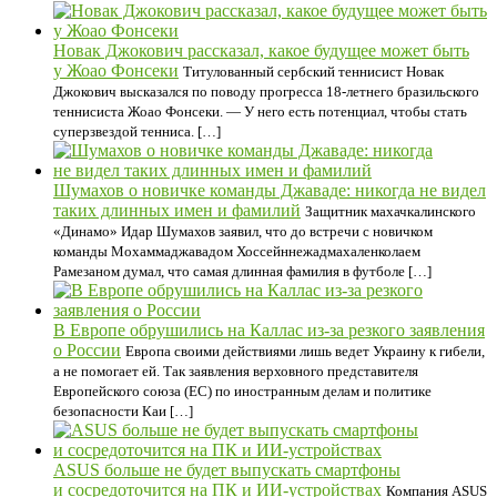
Новак Джокович рассказал, какое будущее может быть
у Жоао Фонсеки
Титулованный сербский теннисист Новак
Джокович высказался по поводу прогресса 18-летнего бразильского
теннисиста Жоао Фонсеки. — У него есть потенциал, чтобы стать
суперзвездой тенниса. […]
Шумахов о новичке команды Джаваде: никогда не видел
таких длинных имен и фамилий
Защитник махачкалинского
«Динамо» Идар Шумахов заявил, что до встречи с новичком
команды Мохаммаджавадом Хоссейннежадмахаленколаем
Рамезаном думал, что самая длинная фамилия в футболе […]
В Европе обрушились на Каллас из-за резкого заявления
о России
Европа своими действиями лишь ведет Украину к гибели,
а не помогает ей. Так заявления верховного представителя
Европейского союза (ЕС) по иностранным делам и политике
безопасности Каи […]
ASUS больше не будет выпускать смартфоны
и сосредоточится на ПК и ИИ-устройствах
Компания ASUS