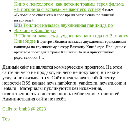
Кино с психологом: как детские травмы героя фильма
«В погоне за счастьем» мешают его успеху
Фильм
«В погоне за счастьем» в свое время оказал сильное влияние
на зрителей.
В Тбилиси началась двухдневная панихида по Вахтангу
Кикабидзе
В центре Тбилиси началась двухдневная гражданская
панихида по грузинскому актеру Вахтангу Кикабидзе. Прощание с
артистом проходит в храме Кашвети. На нем присутствуют
родственники, […]
Данный сайт не является коммерческим проектом. На этом
сайте ни чего не продают, ни чего не покупают, ни какие
услуги не оказываются. Сайт представляет собой ленту
новостей RSS канала news.rambler.ru, yandex.ru, newsru.com и
lenta.ru . Материалы публикуются без искажения,
ответственность за достоверность публикуемых новостей
Администрация сайта не несёт.
Сайт от bmb3 @ 2023
Top