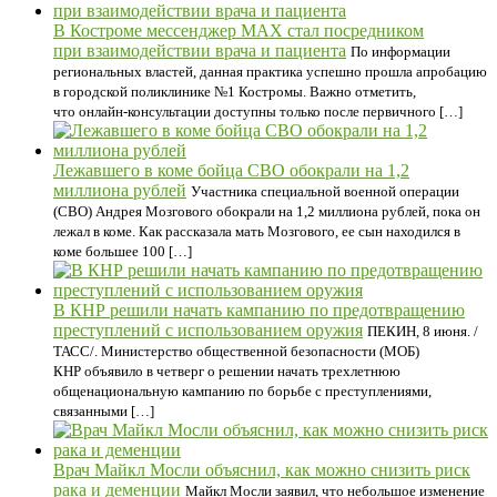
В Костроме мессенджер МАХ стал посредником
при взаимодействии врача и пациента
По информации
региональных властей, данная практика успешно прошла апробацию
в городской поликлинике №1 Костромы. Важно отметить,
что онлайн-консультации доступны только после первичного […]
Лежавшего в коме бойца СВО обокрали на 1,2
миллиона рублей
Участника специальной военной операции
(СВО) Андрея Мозгового обокрали на 1,2 миллиона рублей, пока он
лежал в коме. Как рассказала мать Мозгового, ее сын находился в
коме большее 100 […]
В КНР решили начать кампанию по предотвращению
преступлений с использованием оружия
ПЕКИН, 8 июня. /
ТАСС/. Министерство общественной безопасности (МОБ)
КНР объявило в четверг о решении начать трехлетнюю
общенациональную кампанию по борьбе с преступлениями,
связанными […]
Врач Майкл Мосли объяснил, как можно снизить риск
рака и деменции
Майкл Мосли заявил, что небольшое изменение