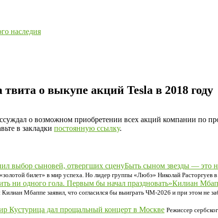
ого наследия
 твита о выкупе акций Tesla в 2018 году
рассуждал о возможном приобретении всех акций компании по пр
авьте в закладки
постоянную ссылку
.
Быть сыном звезды — это н
золотой билет» в мир успеха. Но лидер группы «Любэ» Николай Расторгуев в 
Килиан Мбапп
лиан Мбаппе заявил, что согласился бы выиграть ЧМ-2026 и при этом не заби
ир Кустурица дал прощальный концерт в Москве
Режиссер сербско