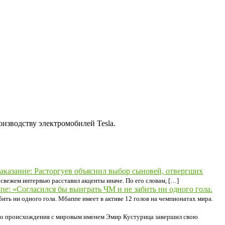
оизводству электромобилей Tesla.
аказание: Расторгуев объяснил выбор сыновей, отвергших
свежем интервью расставил акценты иначе. По его словам, […]
е: «Согласился бы выиграть ЧМ и не забить ни одного гола.
ть ни одного гола. Мбаппе имеет в активе 12 голов на чемпионатах мира.
го происхождения с мировым именем Эмир Кустурица завершил свою