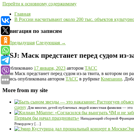
Перейти к основному содержимому
Главная
В России насчитывают около 200 тыс. объектов культурн
Навигация по записям
←
Предыдущая
Следующая
→
WSJ: Маск предстанет перед судом из-за
Опубликовано
17 января, 2023
автором
ТАСС
Илон Маск предстанет перед судом из-за твита, в котором он 
Запись опубликована автором
ТАСС
в рубрике
Компании
. Доб
More from my site
сцену
Для многих детей публичных людей известная фамилия — это «
Первым бы начал праздновать»
Нападающий сборной Франции Ки
Рекордом у […]
Эм