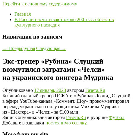
Перейти к основному содержимому
Главная
В России насчитывают около 200 тыс. объектов
культурного наследия
Навигация по записям
←
Предыдущая
Следующая
→
Экс-тренер «Рубина» Слуцкий
возмутился затратами «Челси»
на украинского вингера Мудрика
Опубликовано
17 января, 2023
автором
Газета.Ru
Бывший главный тренер ЦСКА и «Рубина» Леонид Слуцкий
в эфире YouTube-канала «Коммент. Шоу» прокомментировал
переход украинского полузащитника Михаила Мудрика
из «Шахтера» в «Челси» за €100 млн
Запись опубликована автором
Газета.Ru
в рубрике
Футбол
.
Добавьте в закладки
постоянную ссылку
.
More from my site