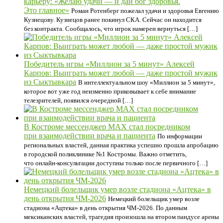
карьеру: «Желаю удачи — и дай бог здоровья.
Это главное»
Роман Ротенберг пожелал удачи и здоровья Евгению
Кузнецову. Кузнецов ранее покинул СКА. Сейчас он находится
без контракта. Сообщалось, что игрок намерен вернуться […]
Победитель игры «Миллион за 5 минут» Алексей
Карпов: Выиграть может любой — даже простой мужик
из Сыктывкара
В интеллектуальном шоу «Миллион за 5 минут»,
которое вот уже год неизменно приковывает к себе внимание
телезрителей, появился очередной […]
В Костроме мессенджер МАХ стал посредником
при взаимодействии врача и пациента
По информации
региональных властей, данная практика успешно прошла апробацию
в городской поликлинике №1 Костромы. Важно отметить,
что онлайн-консультации доступны только после первичного […]
Немецкий болельщик умер возле стадиона «Ацтека» в
день открытия ЧМ-2026
Немецкий болельщик умер возле
стадиона «Ацтека» в день открытия ЧМ-2026. По данным
мексиканских властей, трагедия произошла на втором пандусе арены