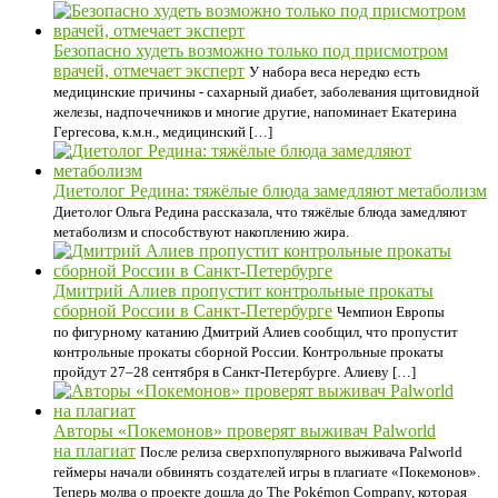
Безопасно худеть возможно только под присмотром
врачей, отмечает эксперт
У набора веса нередко есть
медицинские причины - сахарный диабет, заболевания щитовидной
железы, надпочечников и многие другие, напоминает Екатерина
Гергесова, к.м.н., медицинский […]
Диетолог Редина: тяжёлые блюда замедляют метаболизм
Диетолог Ольга Редина рассказала, что тяжёлые блюда замедляют
метаболизм и способствуют накоплению жира.
Дмитрий Алиев пропустит контрольные прокаты
сборной России в Санкт‑Петербурге
Чемпион Европы
по фигурному катанию Дмитрий Алиев сообщил, что пропустит
контрольные прокаты сборной России. Контрольные прокаты
пройдут 27–28 сентября в Санкт‑Петербурге. Алиеву […]
Авторы «Покемонов» проверят выживач Palworld
на плагиат
После релиза сверхпопулярного выживача Palworld
геймеры начали обвинять создателей игры в плагиате «Покемонов».
Теперь молва о проекте дошла до The Pokémon Company, которая