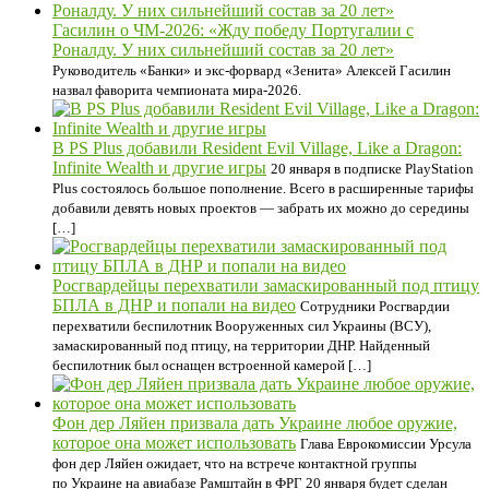
Гасилин о ЧМ-2026: «Жду победу Португалии с
Роналду. У них сильнейший состав за 20 лет»
Руководитель «Банки» и экс-форвард «Зенита» Алексей Гасилин
назвал фаворита чемпионата мира-2026.
В PS Plus добавили Resident Evil Village, Like a Dragon:
Infinite Wealth и другие игры
20 января в подписке PlayStation
Plus состоялось большое пополнение. Всего в расширенные тарифы
добавили девять новых проектов — забрать их можно до середины
[…]
Росгвардейцы перехватили замаскированный под птицу
БПЛА в ДНР и попали на видео
Сотрудники Росгвардии
перехватили беспилотник Вооруженных сил Украины (ВСУ),
замаскированный под птицу, на территории ДНР. Найденный
беспилотник был оснащен встроенной камерой […]
Фон дер Ляйен призвала дать Украине любое оружие,
которое она может использовать
Глава Еврокомиссии Урсула
фон дер Ляйен ожидает, что на встрече контактной группы
по Украине на авиабазе Рамштайн в ФРГ 20 января будет сделан