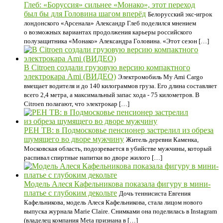
Глеб: «Боруссия» сильнее «Монако», этот переход
был бы для Головина шагом вперёд
Белорусский экс-игрок
лондонского «Арсенала» Александр Глеб поделился мнением
о возможных вариантах продолжения карьеры российского
полузащитника «Монако» Александра Головина. «Этот сезон […]
В Citroen создали грузовую версию компактного
электрокара Ami (ВИДЕО)
Электромобиль My Ami Cargo
вмещает водителя и до 140 килограммов груза. Его длина составляет
всего 2,4 метра, а максимальный запас хода - 75 километров. В
Citroen полагают, что электрокар […]
РЕН ТВ: в Подмосковье пенсионер застрелил из обреза
шумящего во дворе мужчину
Житель деревни Каменка,
Московская область, подозревается в убийстве мужчины, который
распивал спиртные напитки во дворе жилого […]
Модель Алеся Кафельникова показала фигуру в мини-
платье с глубоким декольте
Дочь теннисиста Евгения
Кафельникова, модель Алеся Кафельникова, стала лицом нового
выпуска журнала Marie Claire. Снимками она поделилась в Instagram
(владелец компания Meta признана в […]