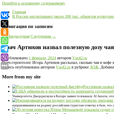
Перейти к основному содержимому
Главная
В России насчитывают около 200 тыс. объектов культурн
Навигация по записям
←
Предыдущая
Следующая
→
Врач Артюхов назвал полезную дозу ча
Опубликовано
1 февраля, 2024
автором
Vse42.ru
Врач-геронтолог Игорь Артюхов рассказал, сколько чая и кофе
Запись опубликована автором
Vse42.ru
в рубрике
ЗОЖ
. Добавь
More from my site
Россиянам назва
Университета Джорджтауна в Катаре заявил телеканалу Al Jazeera, чт
направлявшимся на родину российским туристам отметку в базе, что 