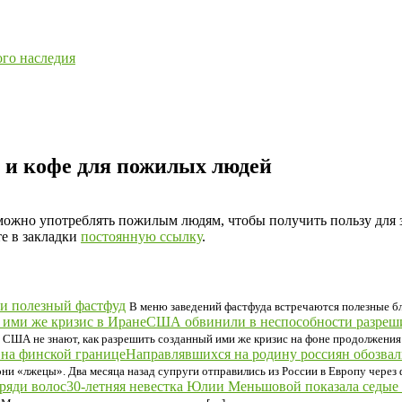
ого наследия
я и кофе для пожилых людей
 можно употреблять пожилым людям, чтобы получить пользу для 
те в закладки
постоянную ссылку
.
ли полезный фастфуд
В меню заведений фастфуда встречаются полезные б
США обвинили в неспособности разреши
о США не знают, как разрешить созданный ими же кризис на фоне продолжения 
Направлявшихся на родину россиян обозва
они «лжецы». Два месяца назад супруги отправились из России в Европу через
30-летняя невестка Юлии Меньшовой показала седые