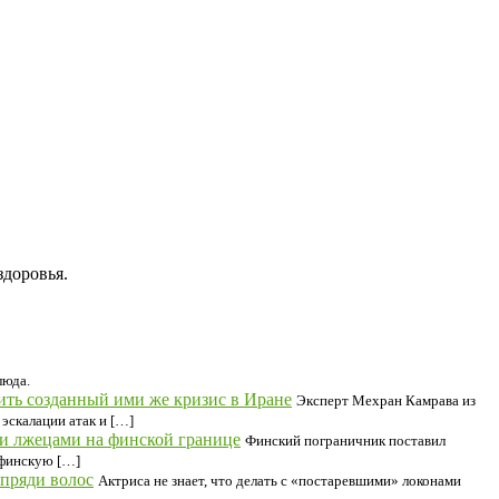
здоровья.
люда.
ть созданный ими же кризис в Иране
Эксперт Мехран Камрава из
эскалации атак и […]
ли лжецами на финской границе
Финский пограничник поставил
 финскую […]
 пряди волос
Актриса не знает, что делать с «постаревшими» локонами