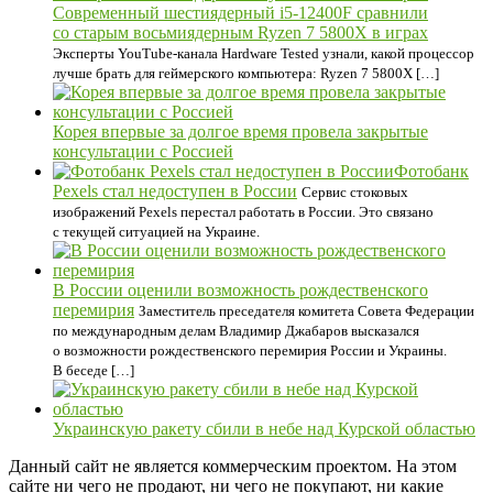
Современный шестиядерный i5-12400F сравнили
со старым восьмиядерным Ryzen 7 5800X в играх
Эксперты YouTube-канала Hardware Tested узнали, какой процессор
лучше брать для геймерского компьютера: Ryzen 7 5800X […]
Корея впервые за долгое время провела закрытые
консультации с Россией
Фотобанк
Pexels стал недоступен в России
Сервис стоковых
изображений Pexels перестал работать в России. Это связано
с текущей ситуацией на Украине.
В России оценили возможность рождественского
перемирия
Заместитель преседателя комитета Совета Федерации
по международным делам Владимир Джабаров высказался
о возможности рождественского перемирия России и Украины.
В беседе […]
Украинскую ракету сбили в небе над Курской областью
Данный сайт не является коммерческим проектом. На этом
сайте ни чего не продают, ни чего не покупают, ни какие