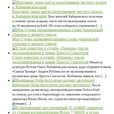
Вахтовик украл шесть килограммов чистого золота
в Хабаровском крае
Трое жителей Хабаровского получили
условные сроки за кражу около шести килограммов золота
на 18 миллионов рублей. Об этом сообщили в управлении […]
Мэр Суджи прокомментировал слова украинской
стороны о захвате города
Стало известно о судьбе «Троицы» после
экспонирования в храме Христа Спасителя
Министр
культуры России Ольга Любимова рассказала, куда отправится икона
«Святая Троица» Андрея Рублева после экспонирования в
московском храме Христа Спасителя. Любимова заявила, что […]
Компания Tesla бесплатно раздает автопилот
После
завершения сделки между автопроизводителями Tesla и Ford
по поводу доступа к Supercharger по заявлению генерального
директора Илона Маска, он с удовольствием пролицензирует
функции […]