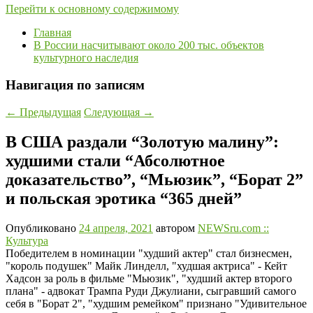
Перейти к основному содержимому
Главная
В России насчитывают около 200 тыс. объектов
культурного наследия
Навигация по записям
←
Предыдущая
Следующая
→
В США раздали “Золотую малину”:
худшими стали “Абсолютное
доказательство”, “Мьюзик”, “Борат 2”
и польская эротика “365 дней”
Опубликовано
24 апреля, 2021
автором
NEWSru.com ::
Культура
Победителем в номинации "худший актер" стал бизнесмен,
"король подушек" Майк Линделл, "худшая актриса" - Кейт
Хадсон за роль в фильме "Мьюзик", "худший актер второго
плана" - адвокат Трампа Руди Джулиани, сыгравший самого
себя в "Борат 2", "худшим ремейком" признано "Удивительное