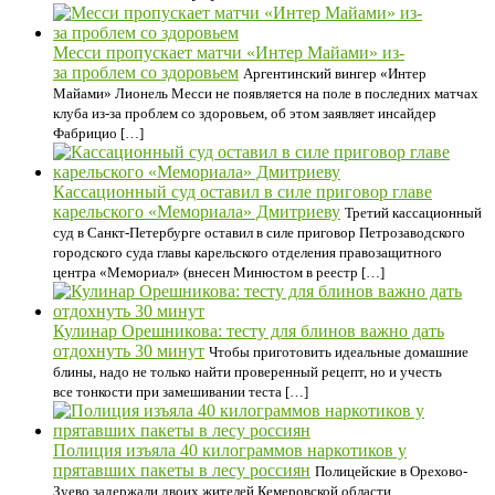
Месси пропускает матчи «Интер Майами» из-
за проблем со здоровьем
Аргентинский вингер «Интер
Майами» Лионель Месси не появляется на поле в последних матчах
клуба из-за проблем со здоровьем, об этом заявляет инсайдер
Фабрицио […]
Кассационный суд оставил в силе приговор главе
карельского «Мемориала» Дмитриеву
Третий кассационный
суд в Санкт-Петербурге оставил в силе приговор Петрозаводского
городского суда главы карельского отделения правозащитного
центра «Мемориал» (внесен Минюстом в реестр […]
Кулинар Орешникова: тесту для блинов важно дать
отдохнуть 30 минут
Чтобы приготовить идеальные домашние
блины, надо не только найти проверенный рецепт, но и учесть
все тонкости при замешивании теста […]
Полиция изъяла 40 килограммов наркотиков у
прятавших пакеты в лесу россиян
Полицейские в Орехово-
Зуево задержали двоих жителей Кемеровской области,