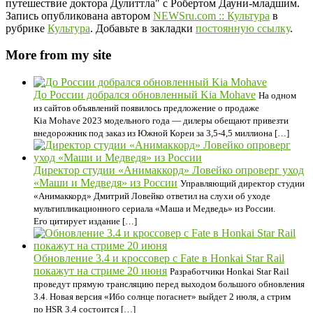
путешествие доктора Дулиттла" с Робертом Дауни-младшим.
Запись опубликована автором
NEWSru.com :: Культура
в
рубрике
Культура
. Добавьте в закладки
постоянную ссылку
.
More from my site
До России добрался обновленный Kia Mohave
На одном
из сайтов объявлений появилось предложение о продаже
Kia Mohave 2023 модельного года — дилеры обещают привезти
внедорожник под заказ из Южной Кореи за 3,5-4,5 миллиона […]
Директор студии «Анимаккорд» Ловейко опроверг уход
«Маши и Медведя» из России
Управляющий директор студии
«Анимаккорд» Дмитрий Ловейко ответил на слухи об уходе
мультипликационного сериала «Маша и Медведь» из России.
Его цитирует издание […]
Обновление 3.4 и кроссовер с Fate в Honkai Star Rail
покажут на стриме 20 июня
Разработчики Honkai Star Rail
проведут прямую трансляцию перед выходом большого обновления
3.4. Новая версия «Ибо солнце погаснет» выйдет 2 июля, а стрим
по HSR 3.4 состоится […]