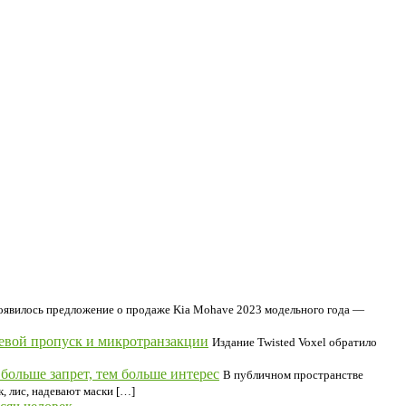
появилось предложение о продаже Kia Mohave 2023 модельного года —
оевой пропуск и микротранзакции
Издание Twisted Voxel обратило
ольше запрет, тем больше интерес
В публичном пространстве
, лис, надевают маски […]