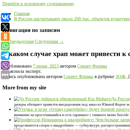
Перейти к основному содержимому
Главная
В России насчитывают около 200 тыс. объектов культурн
Навигация по записям
←
Предыдущая
Следующая
→
В каком случае храп может привести к 
Опубликовано
7 июня, 2023
автором
Секрет Фирмы
Объяснила эксперт.
Запись опубликована автором
Секрет Фирмы
в рубрике
ЗОЖ
. 
More from my site
До Росси
дилеры обещают привезти внедорожник под заказ из Южной Кореи за 
внимание на просочившийся в сеть скриншот с главного меню Suicide Sq
продолжаются споры о квадробинге — субкультуре, распространившей