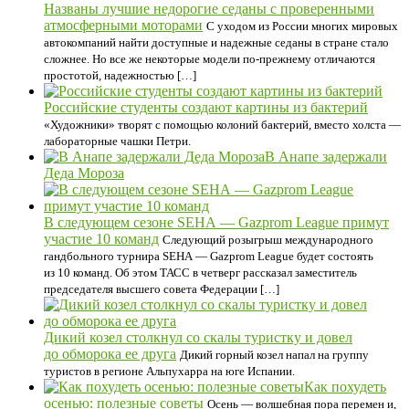
Названы лучшие недорогие седаны с проверенными
атмосферными моторами
С уходом из России многих мировых
автокомпаний найти доступные и надежные седаны в стране стало
сложнее. Но все же некоторые модели по-прежнему отличаются
простотой, надежностью […]
Российские студенты создают картины из бактерий
«Художники» творят с помощью колоний бактерий, вместо холста —
лабораторные чашки Петри.
В Анапе задержали
Деда Мороза
В следующем сезоне SEHA — Gazprom League примут
участие 10 команд
Следующий розыгрыш международного
гандбольного турнира SEHA — Gazprom League будет состоять
из 10 команд. Об этом ТАСС в четверг рассказал заместитель
председателя высшего совета Федерации […]
Дикий козел столкнул со скалы туристку и довел
до обморока ее друга
Дикий горный козел напал на группу
туристов в регионе Альпухарра на юге Испании.
Как похудеть
осенью: полезные советы
Осень — волшебная пора перемен и,