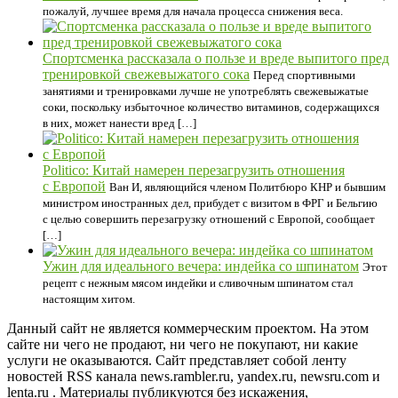
пожалуй, лучшее время для начала процесса снижения веса.
Спортсменка рассказала о пользе и вреде выпитого пред
тренировкой свежевыжатого сока
Перед спортивными
занятиями и тренировками лучше не употреблять свежевыжатые
соки, поскольку избыточное количество витаминов, содержащихся
в них, может нанести вред […]
Politico: Китай намерен перезагрузить отношения
с Европой
Ван И, являющийся членом Политбюро КНР и бывшим
министром иностранных дел, прибудет с визитом в ФРГ и Бельгию
с целью совершить перезагрузку отношений с Европой, сообщает
[…]
Ужин для идеального вечера: индейка со шпинатом
Этот
рецепт с нежным мясом индейки и сливочным шпинатом стал
настоящим хитом.
Данный сайт не является коммерческим проектом. На этом
сайте ни чего не продают, ни чего не покупают, ни какие
услуги не оказываются. Сайт представляет собой ленту
новостей RSS канала news.rambler.ru, yandex.ru, newsru.com и
lenta.ru . Материалы публикуются без искажения,