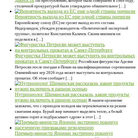
давности
По преступлению, которое было совершено в 1989 году,
столичной прокуратурой было утверждено обвинительное […]
Вероятность выхода из ЕС еще одной страны оценили
Европейскому союзу (ЕС) не грозит выход из его состава
Нидерландов, убежден руководитель «Политической экспертной
группы», политолог Константин Калачев. Своим мнением он
поделился в […]
Фигуристка Петросян может выступить на контрольных
прокатах в Санкт-Петербурге
Российская фигуристка Аделия
Петросян после поездки в Пекин на квалификационные соревнования
Олимпийских игр 2026 года может выступить на контрольных
прокатах. Об этом сообщает […]
Нутрициолог Шиманская рассказала, какие продукты
нужно включить в рацион осенью
В нашем организме
заложено, что с приходом холодов мы переключаемся на режим
сжигания жира. Бурый жир начинает выделять тепло, а белый
активно горит и подбрасывает «дров» в этот […]
Премьер-министр Японии экстренно покинул