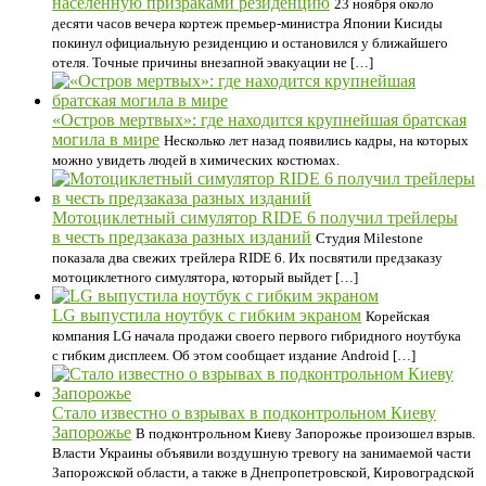
населенную призраками резиденцию
23 ноября около
десяти часов вечера кортеж премьер-министра Японии Кисиды
покинул официальную резиденцию и остановился у ближайшего
отеля. Точные причины внезапной эвакуации не […]
«Остров мертвых»: где находится крупнейшая братская
могила в мире
Несколько лет назад появились кадры, на которых
можно увидеть людей в химических костюмах.
Мотоциклетный симулятор RIDE 6 получил трейлеры
в честь предзаказа разных изданий
Студия Milestone
показала два свежих трейлера RIDE 6. Их посвятили предзаказу
мотоциклетного симулятора, который выйдет […]
LG выпустила ноутбук с гибким экраном
Корейская
компания LG начала продажи своего первого гибридного ноутбука
с гибким дисплеем. Об этом сообщает издание Android […]
Стало известно о взрывах в подконтрольном Киеву
Запорожье
В подконтрольном Киеву Запорожье произошел взрыв.
Власти Украины объявили воздушную тревогу на занимаемой части
Запорожской области, а также в Днепропетровской, Кировоградской