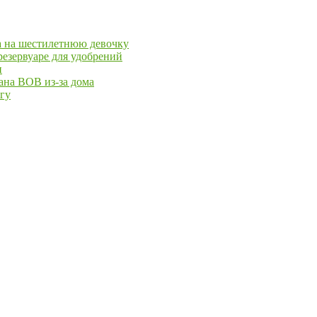
ра на шестилетнюю девочку
езервуаре для удобрений
и
ана ВОВ из-за дома
йгу