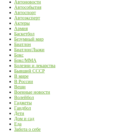
Автоновости
Автособытия
Автоспорт
Автоэксперт
Актеры
Армия
Баскетбол
Безумный мир
Биатлон
Биатлон/Лыжи
Бокс
Бокс/MMA
Болезни и лекарства
Бывший СССР
В мире
В России
Вещи
Военные новости
Волейбол
Гаджеты
Гандбол
Дети
Дом и сад
Еда
Забота о себе