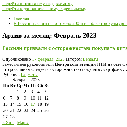
Перейти к основному содержимому
Перейти к дополнительному содержимому
Главная
В России насчитывают около 200 тыс. объектов культурн
Архив за месяц:
Февраль 2023
Россиян призвали с осторожностью покупать ки
Опубликовано
17 февраля, 2023
автором
Lenta.ru
Заместитель руководителя Центра компетенций НТИ на базе Ск
что россиянам следует с осторожностью покупать смартфоны
Рубрика:
Гаджеты
Февраль 2023
Пн
Вт
Ср
Чт
Пт
Сб
Вс
1
2
3
4
5
6
7
8
9
10
11
12
13
14
15
16
17
18
19
20
21
22
23
24
25
26
27
28
« Янв
Мар »