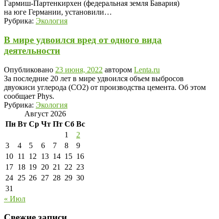
Гармиш-Партенкирхен (федеральная земля Бавария)
на юге Германии, установили…
Рубрика:
Экология
В мире удвоился вред от одного вида
деятельности
Опубликовано
23 июня, 2022
автором
Lenta.ru
За последние 20 лет в мире удвоился объем выбросов
двуокиси углерода (CO2) от производства цемента. Об этом
сообщает Phys.
Рубрика:
Экология
Август 2026
Пн
Вт
Ср
Чт
Пт
Сб
Вс
1
2
3
4
5
6
7
8
9
10
11
12
13
14
15
16
17
18
19
20
21
22
23
24
25
26
27
28
29
30
31
« Июл
Свежие записи