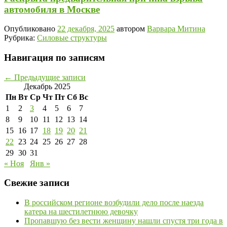
автомобиля в Москве
Опубликовано
22 декабря, 2025
автором
Варвара Митина
Рубрика:
Силовые структуры
Навигация по записям
←
Предыдущие записи
Декабрь 2025
Пн
Вт
Ср
Чт
Пт
Сб
Вс
1
2
3
4
5
6
7
8
9
10
11
12
13
14
15
16
17
18
19
20
21
22
23
24
25
26
27
28
29
30
31
« Ноя
Янв »
Свежие записи
В российском регионе возбудили дело после наезда
катера на шестилетнюю девочку
Пропавшую без вести женщину нашли спустя три года в