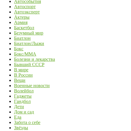
Автособытия
Автоспорт
Автоэксперт
Актеры
Армия
Баскетбол
Безумный мир
Биатлон
Биатлон/Лыжи
Бокс
Бокс/MMA
Болезни и лекарства
Бывший СССР
В мире
В России
Вещи
Военные новости
Волейбол
Гаджеты
Гандбол
Дети
Дом и сад
Еда
Забота о себе
Звёзды