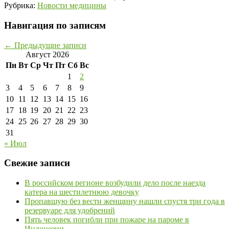
Рубрика:
Новости медицины
Навигация по записям
←
Предыдущие записи
Август 2026
Пн
Вт
Ср
Чт
Пт
Сб
Вс
1
2
3
4
5
6
7
8
9
10
11
12
13
14
15
16
17
18
19
20
21
22
23
24
25
26
27
28
29
30
31
« Июл
Свежие записи
В российском регионе возбудили дело после наезда
катера на шестилетнюю девочку
Пропавшую без вести женщину нашли спустя три года в
резервуаре для удобрений
Пять человек погибли при пожаре на пароме в
Индонезии