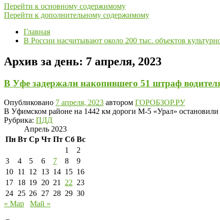
Перейти к основному содержимому
Перейти к дополнительному содержимому
Главная
В России насчитывают около 200 тыс. объектов культурн
Архив за день:
7 апреля, 2023
В Уфе задержали накопившего 51 штраф водител
Опубликовано
7 апреля, 2023
автором
ГОРОБЗОР.РУ
В Уфимском районе на 1442 км дороги М-5 «Урал» остановили
Рубрика:
ПДД
Апрель 2023
Пн
Вт
Ср
Чт
Пт
Сб
Вс
1
2
3
4
5
6
7
8
9
10
11
12
13
14
15
16
17
18
19
20
21
22
23
24
25
26
27
28
29
30
« Мар
Май »