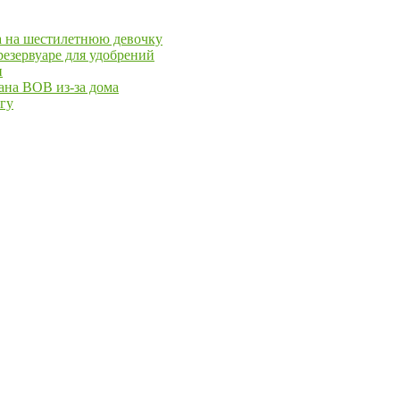
ра на шестилетнюю девочку
езервуаре для удобрений
и
ана ВОВ из-за дома
йгу