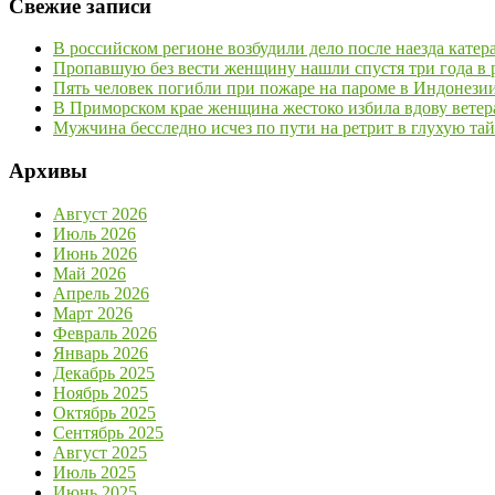
Свежие записи
В российском регионе возбудили дело после наезда кате
Пропавшую без вести женщину нашли спустя три года в р
Пять человек погибли при пожаре на пароме в Индонези
В Приморском крае женщина жестоко избила вдову ветер
Мужчина бесследно исчез по пути на ретрит в глухую та
Архивы
Август 2026
Июль 2026
Июнь 2026
Май 2026
Апрель 2026
Март 2026
Февраль 2026
Январь 2026
Декабрь 2025
Ноябрь 2025
Октябрь 2025
Сентябрь 2025
Август 2025
Июль 2025
Июнь 2025