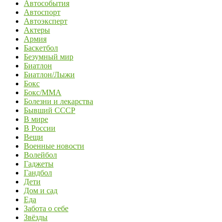
Автособытия
Автоспорт
Автоэксперт
Актеры
Армия
Баскетбол
Безумный мир
Биатлон
Биатлон/Лыжи
Бокс
Бокс/MMA
Болезни и лекарства
Бывший СССР
В мире
В России
Вещи
Военные новости
Волейбол
Гаджеты
Гандбол
Дети
Дом и сад
Еда
Забота о себе
Звёзды