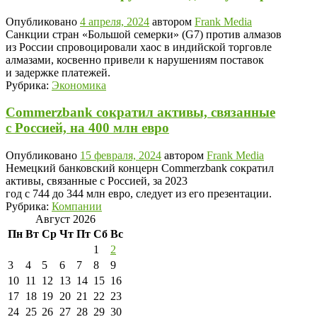
Опубликовано
4 апреля, 2024
автором
Frank Media
Санкции стран «Большой семерки» (G7) против алмазов
из России спровоцировали хаос в индийской торговле
алмазами, косвенно привели к нарушениям поставок
и задержке платежей.
Рубрика:
Экономика
Commerzbank сократил активы, связанные
с Россией, на 400 млн евро
Опубликовано
15 февраля, 2024
автором
Frank Media
Немецкий банковский концерн Commerzbank сократил
активы, связанные с Россией, за 2023
год с 744 до 344 млн евро, следует из его презентации.
Рубрика:
Компании
Август 2026
Пн
Вт
Ср
Чт
Пт
Сб
Вс
1
2
3
4
5
6
7
8
9
10
11
12
13
14
15
16
17
18
19
20
21
22
23
24
25
26
27
28
29
30