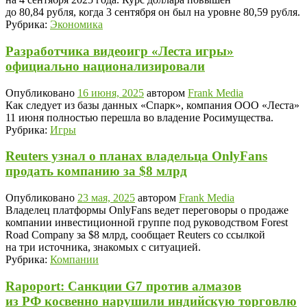
до 80,84 рубля, когда 3 сентября он был на уровне 80,59 рубля.
Рубрика:
Экономика
Разработчика видеоигр «Леста игры»
официально национализировали
Опубликовано
16 июня, 2025
автором
Frank Media
Как следует из базы данных «Спарк», компания ООО «Леста»
11 июня полностью перешла во владение Росимущества.
Рубрика:
Игры
Reuters узнал о планах владельца OnlyFans
продать компанию за $8 млрд
Опубликовано
23 мая, 2025
автором
Frank Media
Владелец платформы OnlyFans ведет переговоры о продаже
компании инвестиционной группе под руководством Forest
Road Company за $8 млрд, сообщает Reuters со ссылкой
на три источника, знакомых с ситуацией.
Рубрика:
Компании
Rapoport: Санкции G7 против алмазов
из РФ косвенно нарушили индийскую торговлю