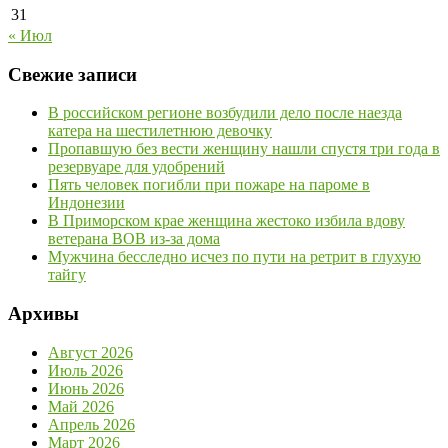
31
« Июл
Свежие записи
В российском регионе возбудили дело после наезда
катера на шестилетнюю девочку
Пропавшую без вести женщину нашли спустя три года в
резервуаре для удобрений
Пять человек погибли при пожаре на пароме в
Индонезии
В Приморском крае женщина жестоко избила вдову
ветерана ВОВ из-за дома
Мужчина бесследно исчез по пути на ретрит в глухую
тайгу
Архивы
Август 2026
Июль 2026
Июнь 2026
Май 2026
Апрель 2026
Март 2026