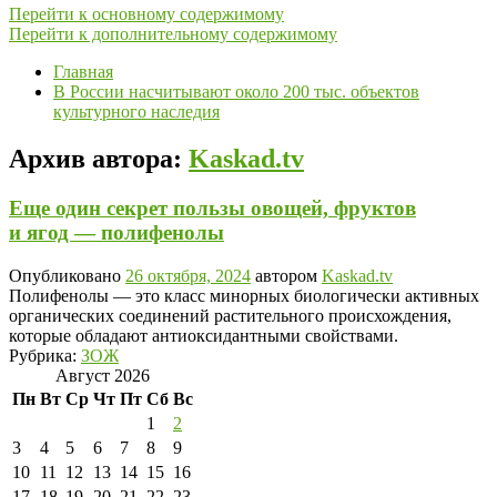
Перейти к основному содержимому
Перейти к дополнительному содержимому
Главная
В России насчитывают около 200 тыс. объектов
культурного наследия
Архив автора:
Kaskad.tv
Еще один секрет пользы овощей, фруктов
и ягод — полифенолы
Опубликовано
26 октября, 2024
автором
Kaskad.tv
Полифенолы — это класс минорных биологически активных
органических соединений растительного происхождения,
которые обладают антиоксидантными свойствами.
Рубрика:
ЗОЖ
Август 2026
Пн
Вт
Ср
Чт
Пт
Сб
Вс
1
2
3
4
5
6
7
8
9
10
11
12
13
14
15
16
17
18
19
20
21
22
23