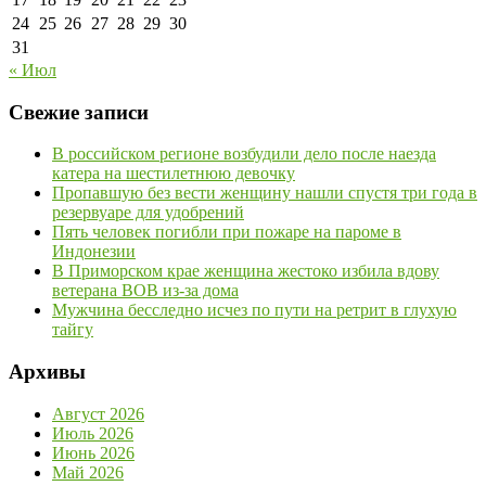
24
25
26
27
28
29
30
31
« Июл
Свежие записи
В российском регионе возбудили дело после наезда
катера на шестилетнюю девочку
Пропавшую без вести женщину нашли спустя три года в
резервуаре для удобрений
Пять человек погибли при пожаре на пароме в
Индонезии
В Приморском крае женщина жестоко избила вдову
ветерана ВОВ из-за дома
Мужчина бесследно исчез по пути на ретрит в глухую
тайгу
Архивы
Август 2026
Июль 2026
Июнь 2026
Май 2026