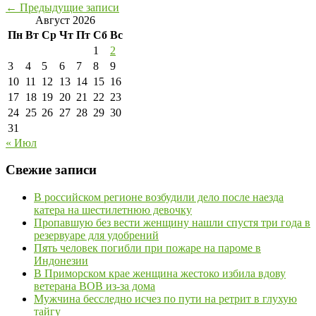
←
Предыдущие записи
Август 2026
Пн
Вт
Ср
Чт
Пт
Сб
Вс
1
2
3
4
5
6
7
8
9
10
11
12
13
14
15
16
17
18
19
20
21
22
23
24
25
26
27
28
29
30
31
« Июл
Свежие записи
В российском регионе возбудили дело после наезда
катера на шестилетнюю девочку
Пропавшую без вести женщину нашли спустя три года в
резервуаре для удобрений
Пять человек погибли при пожаре на пароме в
Индонезии
В Приморском крае женщина жестоко избила вдову
ветерана ВОВ из-за дома
Мужчина бесследно исчез по пути на ретрит в глухую
тайгу