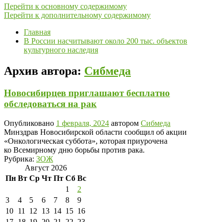
Перейти к основному содержимому
Перейти к дополнительному содержимому
Главная
В России насчитывают около 200 тыс. объектов
культурного наследия
Архив автора:
Сибмеда
Новосибирцев приглашают бесплатно
обследоваться на рак
Опубликовано
1 февраля, 2024
автором
Сибмеда
Минздрав Новосибирской области сообщил об акции
«Онкологическая суббота», которая приурочена
ко Всемирному дню борьбы против рака.
Рубрика:
ЗОЖ
Август 2026
Пн
Вт
Ср
Чт
Пт
Сб
Вс
1
2
3
4
5
6
7
8
9
10
11
12
13
14
15
16
17
18
19
20
21
22
23