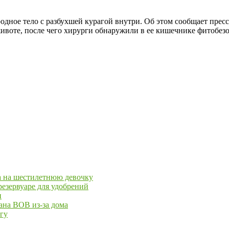
одное тело с разбухшей курагой внутри. Об этом сообщает пре
ивоте, после чего хирурги обнаружили в ее кишечнике фитобезо
ра на шестилетнюю девочку
езервуаре для удобрений
и
ана ВОВ из-за дома
йгу