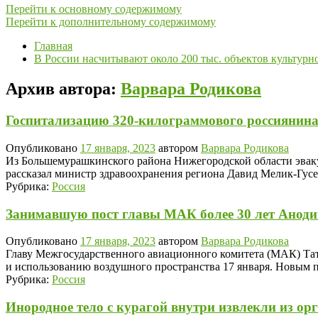
Перейти к основному содержимому
Перейти к дополнительному содержимому
Главная
В России насчитывают около 200 тыс. объектов культурн
Архив автора:
Варвара Родикова
Госпитализацию 320-килограммового россиянина
Опубликовано
17 января, 2023
автором
Варвара Родикова
Из Большемурашкинского района Нижегородской области эвакуи
рассказал министр здравоохранения региона Давид Мелик-Гусе
Рубрика:
Россия
Занимавшую пост главы МАК более 30 лет Аноди
Опубликовано
17 января, 2023
автором
Варвара Родикова
Главу Межгосударственного авиационного комитета (МАК) Тать
и использованию воздушного пространства 17 января. Новым 
Рубрика:
Россия
Инородное тело с курагой внутри извлекли из о