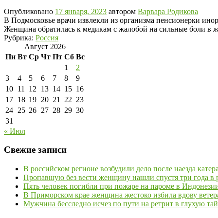
Опубликовано
17 января, 2023
автором
Варвара Родикова
В Подмосковье врачи извлекли из организма пенсионерки инор
Женщина обратилась к медикам с жалобой на сильные боли в ж
Рубрика:
Россия
Август 2026
Пн
Вт
Ср
Чт
Пт
Сб
Вс
1
2
3
4
5
6
7
8
9
10
11
12
13
14
15
16
17
18
19
20
21
22
23
24
25
26
27
28
29
30
31
« Июл
Свежие записи
В российском регионе возбудили дело после наезда кате
Пропавшую без вести женщину нашли спустя три года в р
Пять человек погибли при пожаре на пароме в Индонези
В Приморском крае женщина жестоко избила вдову ветер
Мужчина бесследно исчез по пути на ретрит в глухую та