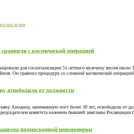
ого наследия
 сравнили с космической операцией
ровали для госпитализации 51-летнего мужчину весом около 32
йнов. Он сравнил процедуру со сложной космической операцией
ну освободили от должности
яну Анодину, занимавшую пост более 30 лет, освободили от до
председателем комитета назначен бывший замглавы Росавиации 
рганизма подмосковной пенсионерки