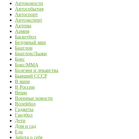
Автоновости
Автособытия
Автоспорт
Автоэксперт
Актеры
Армия
Баскетбол
Безумный мир
Биатлон
Биатлон/Лыжи
Бокс
Бокс/MMA
Болезни и лекарства
Бывший СССР
В мире
В России
Вещи
Военные новости
Волейбол
Гаджеты
Гандбол
Дети
Дом и сад
Еда
Забота о себе