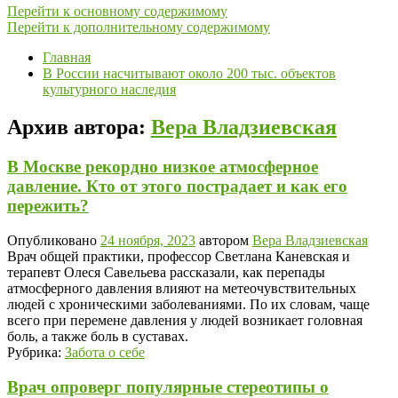
Перейти к основному содержимому
Перейти к дополнительному содержимому
Главная
В России насчитывают около 200 тыс. объектов
культурного наследия
Архив автора:
Вера Владзиевская
В Москве рекордно низкое атмосферное
давление. Кто от этого пострадает и как его
пережить?
Опубликовано
24 ноября, 2023
автором
Вера Владзиевская
Врач общей практики, профессор Светлана Каневская и
терапевт Олеся Савельева рассказали, как перепады
атмосферного давления влияют на метеочувствительных
людей с хроническими заболеваниями. По их словам, чаще
всего при перемене давления у людей возникает головная
боль, а также боль в суставах.
Рубрика:
Забота о себе
Врач опроверг популярные стереотипы о