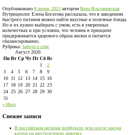
Опубликовано
8 июня, 2023
автором
Вера Владзиевская
Нутрициолог Елена Богатова рассказала, что в заведениях
быстрого питания можно найти вкусные и полезные блюда.
Но и их нужно выбирать с умом, есть в умеренных
количествах и при условии, что человек в принципе
придерживается здорового образа жизни и питается
сбалансированно.
Рубрика:
Забота о себе
Август 2026
Пн
Вт
Ср
Чт
Пт
Сб
Вс
1
2
3
4
5
6
7
8
9
10
11
12
13
14
15
16
17
18
19
20
21
22
23
24
25
26
27
28
29
30
31
« Июл
Свежие записи
В российском регионе возбудили дело после наезда
катера на шестилетнюю девочку